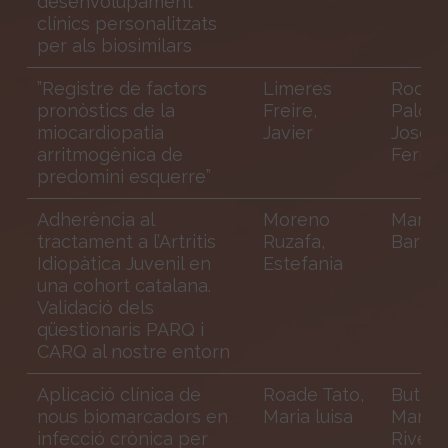
desenvolupament
clínics personalitzats
per als biosimilars
”Registre de factors
Limeres
Rodrí
pronòstics de la
Freire,
Paloma
miocardiopatia
Javier
Jose
arritmogènica de
Ferna
predomini esquerre”
Adherència al
Moreno
Marsal
tractament a l’Artritis
Ruzafa,
Barril,
Idiopàtica Juvenil en
Estefania
una cohort catalana.
Validació dels
qüestionaris PARQ i
CARQ al nostre entorn
Aplicació clínica de
Roade Tato,
Buti Fe
nous biomarcadors en
Maria luisa
Maria;
infecció crònica per
Riveir