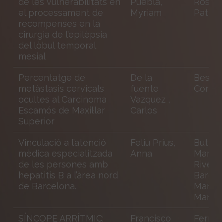
de les vulnerabilitats en
Puebla,
Rosich
el processament de
Myriam
Patrici
recompenses en la
cirurgia de l’epilèpsia
del lòbul temporal
mesial
Percentatge de
De la
Bescós
metàstasis cervicals
fuente
Coro
ocultes al Carcinoma
Vazquez ,
Escamós de Maxil·lar
Carlos
Superior
Vinculació a l’atenció
Feliu Prius,
Buti Fe
mèdica especialitzada
Anna
Maria;
de les persones amb
Riveir
hepatitis B a l’àrea nord
Barciel
de Barcelona.
Maria 
Mar
SÍNCOPE ARRÍTMIC:
Francisco
Ferrei