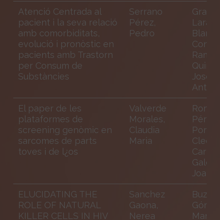
Atenció Centrada al
Serrano
Grau L
pacient i la seva relació
Pérez,
Lara; 
amb comorbiditats,
Pedro
Blanco
evolució i pronòstic en
Consta
pacients amb Trastorn
Ramo
per Consum de
Quirog
Substàncies
José
Anton
El paper de les
Valverde
Romag
plataformes de
Morales,
Pérez-
screening genòmic en
Claudia
Portab
sarcomes de parts
Maria
Cleofé
toves i de l¿os
Carles
Galcer
Joan
ELUCIDATING THE
Sanchez
Buzón
ROLE OF NATURAL
Gaona,
Gómez
KILLER CELLS IN HIV
Nerea
María 