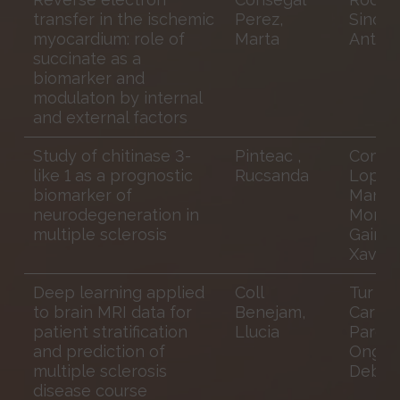
transfer in the ischemic
Perez,
Sinova
myocardium: role of
Marta
Anton
succinate as a
biomarker and
modulaton by internal
and external factors
Study of chitinase 3-
Pinteac ,
Comab
like 1 as a prognostic
Rucsanda
Lopez
biomarker of
Manuel
neurodegeneration in
Monta
multiple sclerosis
Gairín,
Xavier
Deep learning applied
Coll
Tur G
to brain MRI data for
Benejam,
Carme
patient stratification
Llucia
Paret
and prediction of
Onghe
multiple sclerosis
Debor
disease course