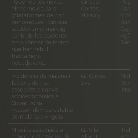
Paper de les noves
Ciriaco
Peg
eines moleculars
Cortés,
Camar
(plataformes de risc
Nikaoly
Vicent
genòmiques i biòpsia
Ramon
líquida) en el maneig
Cajal
clínic de les pacients
Agüera
amb càncer de mama
Santia
que han rebut
tractament
neoadjuvant.
Incidència de malària i
Gil Olivas,
Molina
factors de risc
Eva
Romer
associats a canvis
Israel
socioeconòmics a
Cubal, zona
mesoendèmica estable
de malària a Angola
Miositis associada a
Gil Vila,
Tralle
càncer: estratègies de
Albert
Aragua