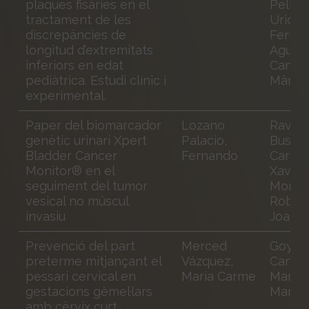
plaques fisàries en el
Pellisé
tractament de les
Uriquiz
discrepàncies de
Ferran
longitud d’extremitats
Aguirr
inferiors en edat
Canyad
pediàtrica. Estudi clínic i
Màrius
experimental.
Paper del biomarcador
Lozano
Raven
genètic urinari Xpert
Palacio,
Busque
Bladder Cancer
Fernando
Carles
Monitor® en el
Xavier;
seguiment del tumor
Morot
vesical no múscul
Robles
invasiu
Joan
Prevenció del part
Merced
Goya
preterme mitjançant el
Vázquez,
Canino
pessari cervical en
Maria Carme
Maria 
gestacions gèmel·lars
Mar
amb cèrvix curt