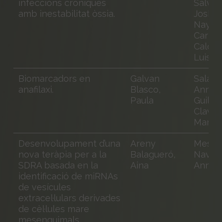
infeccions cròniques
Salvad
amb inestabilitat òssia.
Joshi 
Nayan
Carrer
Calder
Luis
Biomarcadors en
Galvan
Sala Cu
anafilaxi.
Blasco,
Anna;
Paula
Guilar
Claver
Mar
Desenvolupament d’una
Areny
Meseg
nova teràpia per a la
Balagueró,
Navarr
SDRA basada en la
Aina
Anna
identificació de miRNAs
de vesícules
extracel·lulars derivades
de cèl·lules mare
mesenquimals