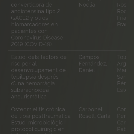
convertidora de
Noelia
Roser;
angiotensina tipo 2
Rodrí
(sACE2 y otros
Frias,
biomarcadores en
Franci
pacientes con
Coronavirus Disease
2019 (COVID-19).
Estudi dels factors de
Campos
Toled
risc per al
Fernández,
Argany
desenvolupament de
Daniel
Manuel
l’epilèpsia després
Santa
d’una hemorràgia
Pérez,
subaracnoidea
Estev
aneurismàtica.
Osteomielitis crònica
Carbonell
Coron
de tíbia posttraumàtica.
Rosell, Carla
Pérez-
Estudi microbiològic i
Cardon
protocol quirúrgic en
Pablo