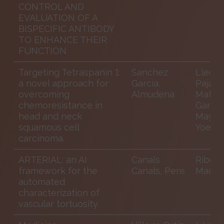
CONTROL AND
EVALUATION OF A
BISPECIFIC ANTIBODY
TO ENHANCE THEIR
FUNCTION
Targeting Tetraspanin 1:
Sanchez
Lleona
a novel approach for
Garcia,
Pajarin
overcoming
Almudena
Matild
chemoresistance in
Garcia
head and neck
Mayea
squamous cell
Yoelsi
carcinoma.
ARTERIAL: an AI
Canals
Ribó J
framework for the
Canals, Pere
Marc
automated
characterization of
vascular tortuosity