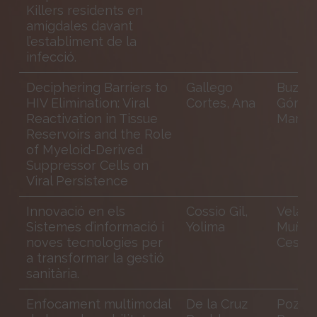
Killers residents en
amígdales davant
l’establiment de la
infecció.
Deciphering Barriers to
Gallego
Buzón
HIV Elimination: Viral
Cortes, Ana
Gómez
Reactivation in Tissue
María 
Reservoirs and the Role
of Myeloid-Derived
Suppressor Cells on
Viral Persistence
Innovació en els
Cossio Gil,
Velas
Sistemes d’informació i
Yolima
Muñoz
noves tecnologies per
Cesar
a transformar la gestió
sanitària.
Enfocament multimodal
De la Cruz
Pozo