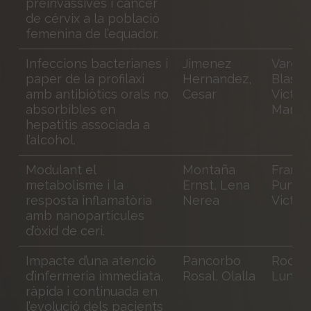
preinvassives i càncer
de cérvix a la població
femenina de l’equador.
Infeccions bacterianes i
Jimenez
Varga
paper de la profilaxi
Hernandez,
Blasco
amb antibiòtics orals no
Cesar
Victor
absorbibles en
Manue
hepatitis associada a
l’alcohol.
Modulant el
Montaña
Franc
metabolisme i la
Ernst, Lena
Puntes
resposta inflamatòria
Nerea
Victor
amb nanopartícules
d’òxid de ceri.
Impacte d’una atenció
Pancorbo
Rodri
d’infermeria immediata,
Rosal, Olalla
Luna, 
ràpida i continuada en
l’evolució dels pacients