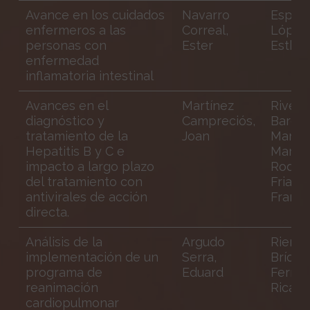
Avance en los cuidados
Navarro
Espart
enfermeros a las
Correal,
López
personas con
Ester
Esther
enfermedad
inflamatoria intestinal
Avances en el
Martínez
Riveir
diagnóstico y
Campreciós,
Barciel
tratamiento de la
Joan
Maria 
Hepatitis B y C e
Mar;
impacto a largo plazo
Rodrí
del tratamiento con
Frias,
antivirales de acción
Franci
directa.
Análisis de la
Argudo
Riera 
implementación de un
Serra,
Brío, J
programa de
Eduard
Ferrer
reanimación
Ricard
cardiopulmonar