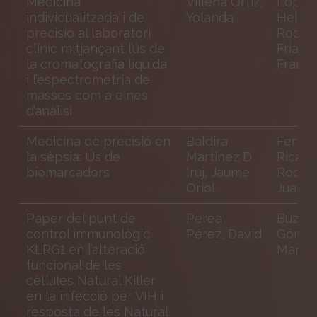
Medicina
Villena Ortiz,
López
individualitzada i de
Yolanda
Hellin,
precisió al laboratori
Rodrí
clínic mitjançant l’ús de
Frias,
la cromatografia líquida
Franci
i l’espectrometria de
masses com a eines
d’anàlisi
Medicina de precisió en
Baldira
Ferrer
la sèpsia: Ús de
Martinez D
Ricard;
biomarcadors
Iruj, Jaume
Rodrig
Oriol
Juan C
Paper del punt de
Perea
Buzón
control immunològic
Pérez, David
Gómez
KLRG1 en l’alteració
María 
funcional de les
cèl·lules Natural Killer
en la infecció per VIH i
resposta de les Natural