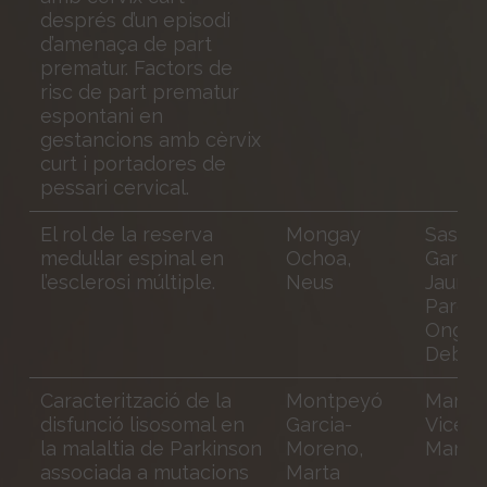
després d’un episodi
d’amenaça de part
prematur. Factors de
risc de part prematur
espontani en
gestancions amb cèrvix
curt i portadores de
pessari cervical.
El rol de la reserva
Mongay
Sastre
medul·lar espinal en
Ochoa,
Garrig
l’esclerosi múltiple.
Neus
Jaume
Paret
Onghe
Debor
Caracterització de la
Montpeyó
Martín
disfunció lisosomal en
Garcia-
Vicent
la malaltia de Parkinson
Moreno,
Marta
associada a mutacions
Marta