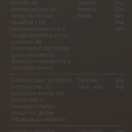
Estudio de
Gabriel
Ferre
biomarcadores de
Medina,
Costa,
riesgo de fibrosis
Pablo
Roser;
hepática y de
Martin
respuesta precoz a la
Selva,
cirugía bariátrica en un
contexto de
Enfermedad del hígado
graso asociado a
disfunción metabólica y
obesidad severa
Synthrocytes: Synthetic
Sánchez
Baldri
erythrocytes to
Cano, Ana
Rubio,
substitute animal red
blood cells in
hemagglutination
assays for global
influenza surveillance
Reverse electron
Consegal
Rodrí