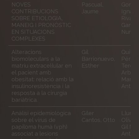
NOVES
Pascual,
Gonzál
CONTRIBUCIONS
Jaume
Ignacio
SOBRE ETIOLOGIA,
Rivas
MANEIG I PRONÒSTIC
Gandar
EN SITUACIONS
Nuria
COMPLEXES
Alteracions
Gil
Quiles
biomoleculars a la
Barrionuevo,
Pérez,
matriu extracel·lular en
Esther
Teresa
el pacient amb
Arbos 
obesitat: relació amb la
Maria
insulinoresistència i la
Antoni
resposta a la cirurgia
bariàtrica.
Anàlisi epidemiològica
Giler
Llurba
sobre el virus de
Cantos, Otto
Olivé, 
papiloma humà (vph)
Gil Mo
associat a lesions
Anton