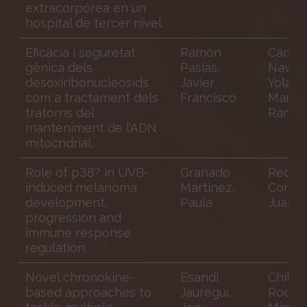
extracorpórea en un
hospital de tercer nivel.
Eficàcia i seguretat
Ramón
Cámar
gènica dels
Pasías,
Navarr
desoxiribonucleòsids
Javier
Yoland
com a tractament dels
Francisco
Martí 
tratorns del
Ramo
manteniment de l’ADN
mitocndrial..
Role of p38? in UVB-
Granado
Recio
induced melanoma
Martinez,
Conde 
development,
Paula
Juan A
progression and
immune response
regulation.
Novel chronokine-
Esandi
Chillo
based approaches to
Jauregui,
Rodrig