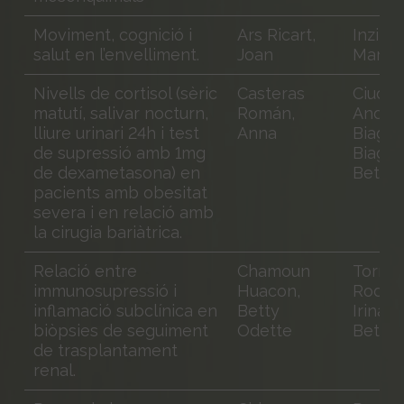
Moviment, cognició i
Ars Ricart,
Inzitari
salut en l’envelliment.
Joan
Marco
Nivells de cortisol (sèric
Casteras
Ciudin 
matutí, salivar nocturn,
Román,
Andree
lliure urinari 24h i test
Anna
Biaget
de supressió amb 1mg
Biagett
de dexametasona) en
Betina
pacients amb obesitat
severa i en relació amb
la cirugia bariàtrica.
Relació entre
Chamoun
Torres
immunosupressió i
Huacon,
Rodrig
inflamació subclínica en
Betty
Irina
biòpsies de seguiment
Odette
Betsa
de trasplantament
renal.