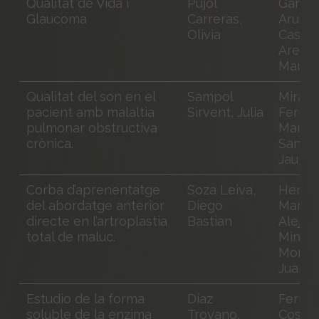
Qualitat de Vida i
Pujol
García
Glaucoma
Carreras,
Arumí,
Olivia
Casta
Aregall
Marta
Qualitat del son en el
Sampol
Miravit
pacient amb malaltia
Sirvent, Julia
Fernán
pulmonar obstructiva
Marc; 
crònica.
Sanch
Jaume
Corba d’aprenentatge
Soza Leiva,
Herná
del abordatge anterior
Diego
Martín
directe en l’artroplastia
Bastian
Alejan
total de maluc.
Mingue
Moñart
Juan
Estudio de la forma
Díaz
Ferre
soluble de la enzima
Troyano,
Costa,