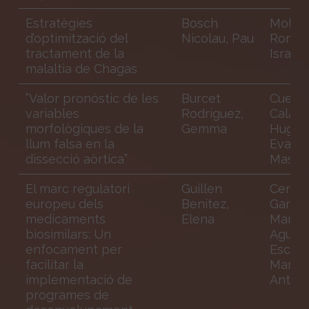
Estratègies
Bosch
Molina
d’optimització del
Nicolau, Pau
Romer
tractament de la
Israel
malaltia de Chagas
”Valor pronòstic de les
Burcet
Cuella
variables
Rodríguez,
Calabr
morfològiques de la
Gemma
Hug;
llum falsa en la
Evange
dissecció aòrtica”
Masip,
El marc regulatori
Guillen
Cerez
europeu dels
Benitez,
García
medicaments
Elena
María G
biosimilars: Un
Agustí
enfocament per
Escasa
facilitar la
Maria
implementació de
Antòni
programes de