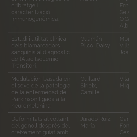
cribratge i
Ernest
caracterització
Selva
immunogenòmica.
O’Call
Albert
Estudi i utilitat clínica
Guamán
Monta
dels biomarcadors
Pilco, Daisy
Villalo
sanguinis al diagnòstic
Joan
de l’Atac Isquèmic
Transitori.
Modulación basada en
Guillard
Vila Bo
el sexo de la patología
Sirieix,
Miquel
de la enfermedad de
Camille
Parkinson ligada a la
neuromelanina.
Deformitats al voltant
Jurado Ruiz,
García
del genoll després del
María
Fontec
creixement guiat amb
César 