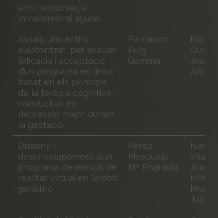
amb hemorràgia
intracerebral aguda.
Assaig unicèntric,
Parramon
Ramo
aleatoritzat, per avaluar
Puig,
Quirog
l’eficàcia i acceptació
Gemma
José
d’un programa en línea
Anton
basat en els principis
de la teràpia cognitiva-
conductual en
depressió major durant
la gestació.
Disseny i
Perez
Nardi
desenvolupament d’un
Mesquida ,
Vilard
programa d’exercicis de
Mª Engracia
Joan;
realitat virtual en l’àmbit
Mingue
geriàtric
Moñart
Juan