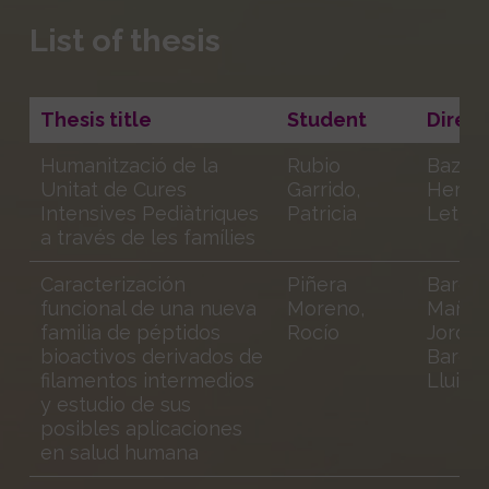
List of thesis
Thesis title
Student
Direct
Humanització de la
Rubio
Bazo
Unitat de Cures
Garrido,
Herná
Intensives Pediàtriques
Patricia
Leticia
a través de les famílies
Caracterización
Piñera
Barqui
funcional de una nueva
Moreno,
Mañez
familia de péptidos
Rocío
Jordi; 
bioactivos derivados de
Bardol
filamentos intermedios
Lluis
y estudio de sus
posibles aplicaciones
en salud humana