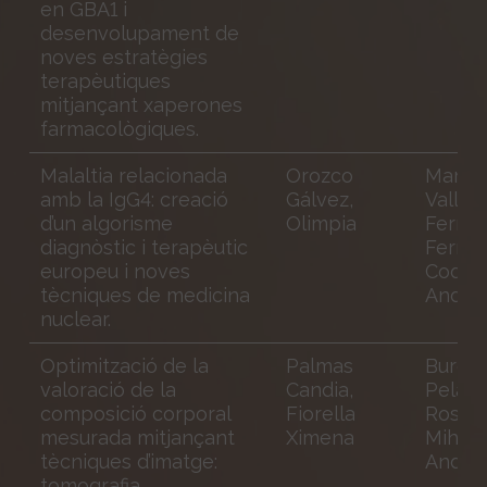
en GBA1 i
desenvolupament de
noves estratègies
terapèutiques
mitjançant xaperones
farmacològiques.
Malaltia relacionada
Orozco
Martín
amb la IgG4: creació
Gálvez,
Valle,
d’un algorisme
Olimpia
Fernan
diagnòstic i terapèutic
Ferná
europeu i noves
Codina
tècniques de medicina
Andre
nuclear.
Optimització de la
Palmas
Burgo
valoració de la
Candia,
Peláez
composició corporal
Fiorella
Rosa; 
mesurada mitjançant
Ximena
Mihai,
tècniques d’imatge:
Andre
tomografia