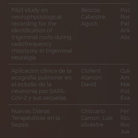
Pilot study on
Bescós
Pozo
neurophysiological
Cabestre,
Rosich
recording for the
Agustí
Patrici
identification of
Arikan
trigeminal roots during
Abello
radiofrequency
rhizotomy in trigeminal
neuralgia
Aplicación clínica de la
Clofent
Culebr
ecografía pulmonar en
Alarcón,
Amigo
el estudio de la
David
Mario;
neumonía por SARS-
Polver
CoV-2 y sus secuelas.
Eva
Nuevas Dianas
Chiscano
Ferrer
Terapéuticas en la
Camon, Luis
Ricard;
Sepsis
silvestre
Rodrig
Juan C