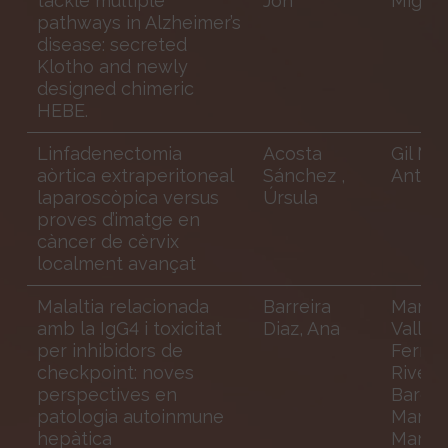
tackle multiple
Jon
Miguel
pathways in Alzheimer’s
disease: secreted
Klotho and newly
designed chimeric
HEBE.
Linfadenectomia
Acosta
Gil Mo
aòrtica extraperitoneal
Sánchez ,
Anton
laparoscòpica versus
Úrsula
proves d’imatge en
càncer de cèrvix
localment avançat
Malaltia relacionada
Barreira
Martín
amb la IgG4 i toxicitat
Diaz, Ana
Valle,
per inhibidors de
Fernan
checkpoint: noves
Riveir
perspectives en
Barciel
patologia autoinmune
Maria 
hepàtica
Mar