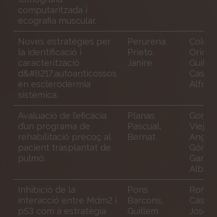
computaritzada i
ecografia muscular.
Noves estratègies per
Perurena
Colob
la identificació i
Prieto,
Oriol, 
caracterització
Janire
Guille
d&#8217;autoanticossos
Castill
en esclerodèrmia
Alfred
sistèmica.
Avaluació de l’eficàcia
Planas
Gonzá
d’un programa de
Pascual,
Viejo,
rehabilitació precoç al
Bernat
Angel;
pacient trasplantat de
Góme
pulmó.
Garrid
Alba
Inhibició de la
Pons
Roma
interacció entre Mdm2 i
Barcons,
Castan
p53 com a estratègia
Guillem
Josep;