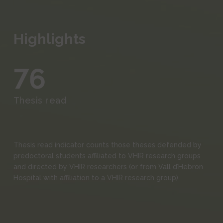
Events and Outreach
Fundraising
Highlights
Media
76
Thesis read
Thesis read indicator counts those theses defended by
predoctoral students affiliated to VHIR research groups
and directed by VHIR researchers (or from Vall d’Hebron
Hospital with affiliation to a VHIR research group).